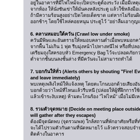
อยู่ในอาคารที่มีไฟไหม้จะเปิดประตูต้องระวัง เมื่อมีเหต
จากห้อง ให้นั่งชันเข่าให้มั่นคงหลังประตู แล้วใช้หลังมือ
ถ้ามีความร้อนสูงอย่าเปิดโดยเด็ดขาด แต่หากไม่ร้อนผิ
ออกช้าๆ โดยใช้ไหล่คอยหนุน ประตูไว้ "อย่าลืมเอากุญ
6. คลานหมอบใต้ควัน (Crawl low under smoke)
ควันมีพิษและอันตรายให้หมอบคลานต่ำเมื่อพบหมอกควั
จากพื้น ไม่เกิน 1 ฟุต รีบมุ่งหน้าไปทางหนีไฟ หรือที่ป
เตรียมถุงใสครอบหัว Emergency Bag ไว้จะปลอดภัยก
ต่ำจากชั้นบนลงชั้นล่าง ที่มีควันจะไม่สามารถทำได้
7. บอกกันให้ทั่ว (Alerts others by shouting "Fire! 
and leave immediately)
พบเหตุเพลิงไหม้ให้แจ้งเหตุ โดยตะโกนบอกด้วยเสียงอัน
บอกด้วยว่าไหม้ที่ไหนแล้วรีบหนี (ปล่อยให้ผู้ที่ฝึกการใช้
แล้วเข้าระงับเหตุ) ห้ามตะโกนร้อง "ไฟไหม้" เมื่อไม่มีเห
8. รวมตัวจุดหมาย (Decide on meeting place outsi
will gather after they escapes)
ต้องมีจุดนัดพบ (จุดรวมพล) ใกล้สถานที่พักอาศัยหรือที่ท
จะได้ไปรวมตัวกันตามที่นัดหมายไว้ แล้วตรวจสอบจำนวน
ติดค้างในอาคาร