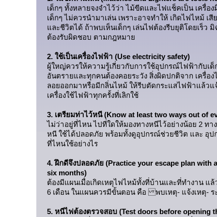
เด็กๆ ทั้งหลายจงจำไว้ว่า ไม้ขีดและไฟแช็คเป็น เครื่องม
เด็กๆ ไม่ควรนำมาเล่น เพราะอาจทำให้ เกิดไฟไหม้ เสียห
และชีวิตได้ ถ้าพบเห็นเด็กๆ เล่นไฟต้องรีบยุติโดยเร็ว มิ
ต้องรับผิดชอบ ตามกฎหมาย
2. ใช้เป็นเครื่องไฟฟ้า (Use electricity safety)
ผู้ใหญ่ควรให้ความรู้เกี่ยวกับการใช้อุปกรณ์ไฟฟ้ากับเ
อันตรายและทุกคนต้องคอยระวัง สิ่งผิดปกติจาก เครื่องไ
ลอยออกมาหรือมีกลิ่นไหม้ ให้รีบตัดกระแสไฟฟ้าแล้วแจ้งผ
เครื่องใช้ไฟฟ้าทุกครั้งที่เลิกใช้
3. เตรียมท่าไว้หนี (Know at least two ways out of 
ไม่ว่าอยู่ที่ไหน ไปที่ใดให้มองทางหนีไว้อย่างน้อย 2 ทา
หนี ใช้ได้ปลอดภัย พร้อมทั้งดูอุปกรณ์ช่วยชีวิต และ อุป
ที่ไหนใช้อย่างไร
4. ฝึกดีจึงปลอดภัย (Practice your escape plan with an
six months)
ต้องมีแผนเมื่อเกิดเหตุไฟไหม้ทั้งที่บ้านและที่ทำงาน แล
6 เดือน ในแผนควรมีขั้นตอน คือ พบเหตุ- แจ้งเหตุ- ระง
5. หนีไฟต้องตรวจสอบ (Test doors before opening 