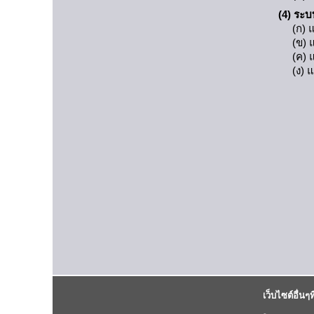
(4) ระ
(ก) 
(ข) 
(ค) 
(ง) 
เว็บไซต์อื่นๆที