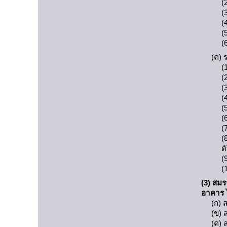
(
(
(
(
(
(ค) 
(
(
(
(
(
(
(
(
ด
(
(
(3) สม
อาคาร ไ
(ก)
(ข) 
(ค) 