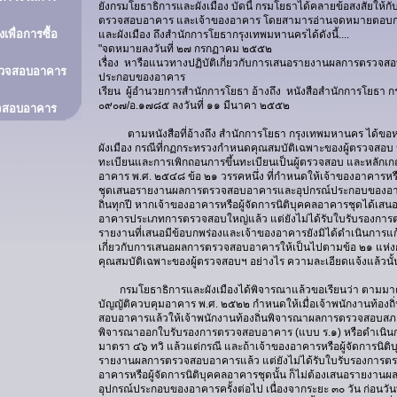
ยังกรมโยธาธิการและผังเมือง บัดนี้ กรมโยธาได้คลายข้อสงสัยให้กับทั้
ตรวจสอบอาคาร และเจ้าของอาคาร โดยสามารอ่านจดหมายตอบก
พื่อการซื้อ
และผังเมือง ถึงสำนักการโยธากรุงเทพมหานครได้ดังนี้....
"จดหมายลงวันที่ ๒๗ กรกฏาคม ๒๕๕๒
เรื่อง หารือแนวทางปฏิบัติเกี่ยวกับการเสนอรายงานผลการตรวจ
ตรวจสอบอาคาร
ประกอบของอาคาร
เรียน ผู้อำนวยการสำนักการโยธา อ้างถึง หนังสือสำนักการโยธา ก
๐๙๐๗/อ.๑๗๘๕ ลงวันที่ ๑๑ มีนาคา ๒๕๕๒
วจสอบอาคาร
ตามหนังสือที่อ้างถึง สำนักการโยธา กรุงเทพมหานคร ได้ขอห
ผังเมือง กรณีที่กฏกระทรวงกำหนดคุณสมบัติเฉพาะของผู้ตรวจสอบ 
ทะเบียนและการเพิกถอนการขึ้นทะเบียนเป็นผู้ตรวจสอบ และหลัก
อาคาร พ.ศ. ๒๕๔๘ ข้อ ๒๑ วรรคหนึ่ง ที่กำหนดให้เจ้าของอาคารหรื
ชุดเสนอรายงานผลการตรวจสอบอาคารและอุปกรณ์ประกอบของอาค
ถิ่นทุกปี หากเจ้าของอาคารหรือผู้จัดการนิติบุคคลอาคารชุดได้
อาคารประเภทการตรวจสอบใหญ่แล้ว แต่ยังไม่ได้รับใบรับรองการ
รายงานที่เสนอมีข้อบกพร่องและเจ้าของอาคารยังมิได้ดำเนินการแก
เกี่ยวกับการเสนอผลการตรวจสอบอาคารให้เป็นไปตามข้อ ๒๑ แห
คุณสมบัติเฉพาะของผู้ตรวจสอบฯ อย่างไร ความละเอียดแจ้งแล้วนั้
กรมโยธาธิการและผังเมืองได้พิจารณาแล้วขอเรียนว่า ตามมาต
บัญญัติควบคุมอาคาร พ.ศ. ๒๕๒๒ กำหนดให้เมื่อเจ้าพนักงานท้องถ
สอบอาคารแล้วให้เจ้าพนักงานท้องถิ่นพิจารณาผลการตรวจสอบสภา
พิจารณาออกใบรับรองการตรวจสอบอาคาร (แบบ ร.๑) หรือดำเนิ
มาตรา ๔๖ ทวิ แล้วแต่กรณี และถ้าเจ้าของอาคารหรือผู้จัดการนิต
รายงานผลการตรวจสอบอาคารแล้ว แต่ยังไม่ได้รับใบรับรองการต
อาคารหรือผู้จัดการนิติบุคคลอาคารชุดนั้น ก็ไม่ต้องเสนอรายง
อุปกรณ์ประกอบของอาคารครั้งต่อไป เนื่องจากระยะ ๓๐ วัน ก่อนวั