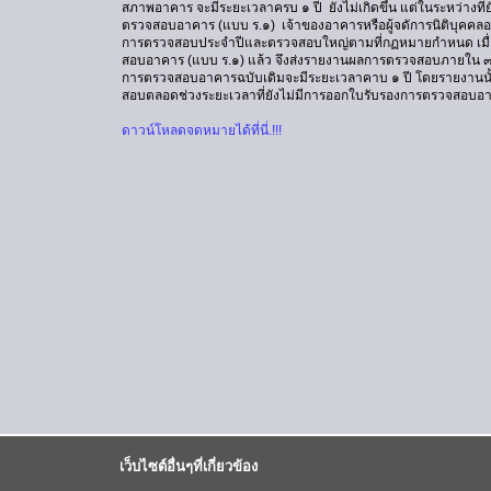
สภาพอาคาร จะมีระยะเวลาครบ ๑ ปี ยังไม่เกิดขึ้น แต่ในระหว่างที่ย
ตรวจสอบอาคาร (แบบ ร.๑) เจ้าของอาคารหรือผู้จดัการนิติบุคคลอา
การตรวจสอบประจำปีและตรวจสอบใหญ่ตามที่กฏหมายกำหนด เมื่อ
สอบอาคาร (แบบ ร.๑) แล้ว จึงส่งรายงานผลการตรวจสอบภายใน ๓๐ ว
การตรวจสอบอาคารฉบับเดิมจะมีระยะเวลาคาบ ๑ ปี โดยรายงานน
สอบตลอดช่วงระยะเวลาที่ยังไม่มีการออกใบรับรองการตรวจสอบอ
ดาวน์โหลดจดหมายได้ที่นี่.!!!
เว็บไซต์อื่นๆที่เกี่ยวข้อง