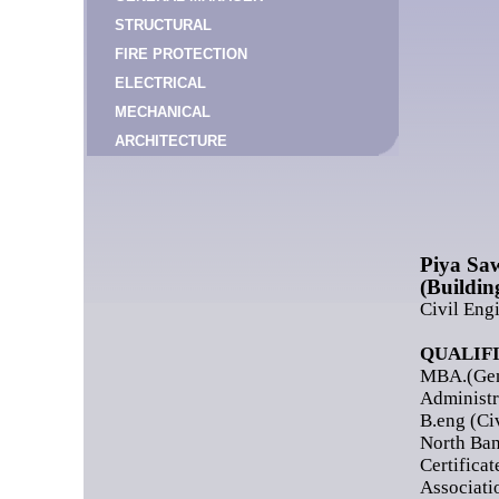
STRUCTURAL
FIRE PROTECTION
ELECTRICAL
MECHANICAL
ARCHITECTURE
Piya Sa
(Buildin
Civil Eng
QUALIF
MBA.(Gene
Administr
B.eng (Ci
North Ba
Certifica
Associati